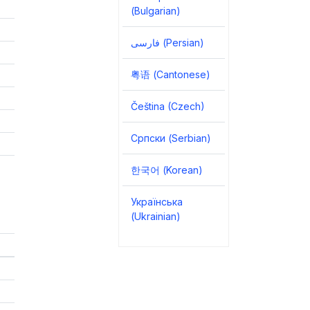
(Bulgarian)
فارسی (Persian)
粤语 (Cantonese)
Čeština (Czech)
Српски (Serbian)
한국어 (Korean)
Українська
(Ukrainian)