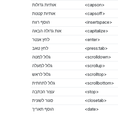
אותיות גדולות
<capson>
אותיות קטנות
<capsoff>
הוסף רווח
<insertspace>
אות גדולה הבאה
<capitalize>
לחץ אנטר
<enter>
לחץ טאב
<press:tab>
גלול למטה
<scrolldown>
גלול למעלה
<scrollup>
גלול לראש
<scrolltop>
גלול לתחתית
<scrollbottom>
עצור הכתבה
<stop>
סגור לשונית
<closetab>
הוסף תאריך
<date>