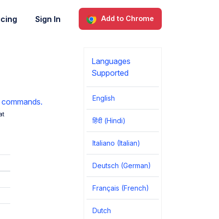
icing
Sign In
Add to Chrome
Languages
Supported
English
e commands.
at
हिंदी (Hindi)
Italiano (Italian)
Deutsch (German)
Français (French)
Dutch