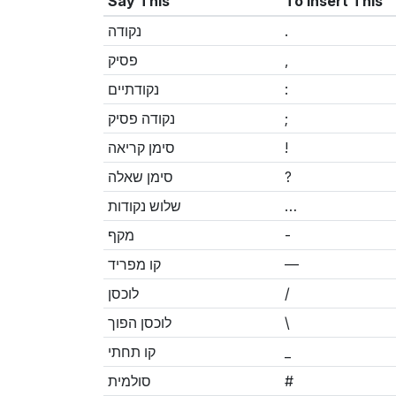
Say This
To Insert This
נקודה
.
פסיק
,
נקודתיים
:
נקודה פסיק
;
סימן קריאה
!
סימן שאלה
?
שלוש נקודות
…
מקף
-
קו מפריד
—
לוכסן
/
לוכסן הפוך
\
קו תחתי
_
סולמית
#