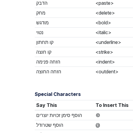
הדבק
<paste>
מחק
<delete>
מודגש
<bold>
נטוי
<italic>
קו תחתון
<underline>
קו חוצה
<strike>
הזחה פנימה
<indent>
הזחה החוצה
<outdent>
Special Characters
Say This
To Insert This
הוסף סימן זכויות יוצרים
©
הוסף שטרודל
@