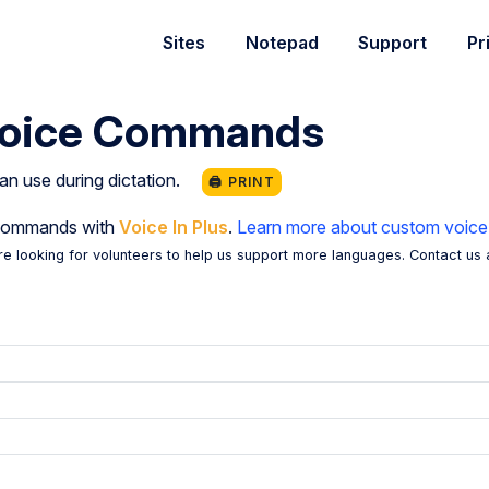
Sites
Notepad
Support
Pr
oice Commands
an use during dictation.
🖨️ PRINT
 commands with
Voice In Plus
.
Learn more about custom voic
re looking for volunteers to help us support more languages. Contact us 