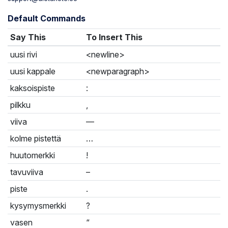
Default Commands
Say This
To Insert This
uusi rivi
<newline>
uusi kappale
<newparagraph>
kaksoispiste
:
pilkku
,
viiva
—
kolme pistettä
…
huutomerkki
!
tavuviiva
–
piste
.
kysymysmerkki
?
vasen
“