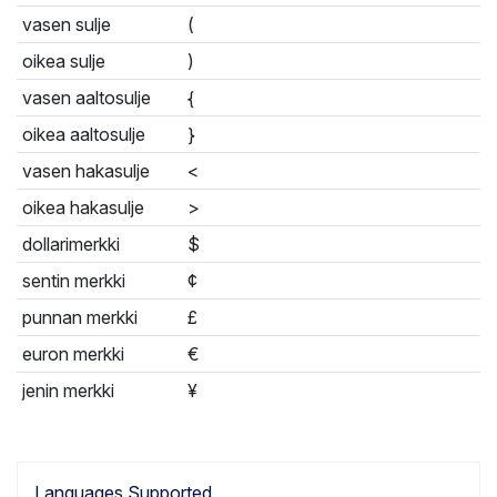
vasen sulje
(
oikea sulje
)
vasen aaltosulje
{
oikea aaltosulje
}
vasen hakasulje
<
oikea hakasulje
>
dollarimerkki
$
sentin merkki
¢
punnan merkki
£
euron merkki
€
jenin merkki
¥
Languages Supported