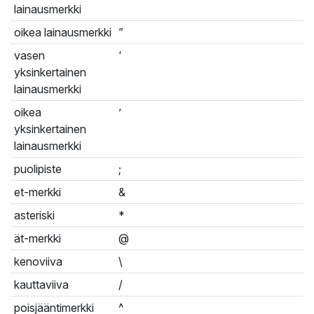
lainausmerkki
oikea lainausmerkki
”
vasen
‘
yksinkertainen
lainausmerkki
oikea
’
yksinkertainen
lainausmerkki
puolipiste
;
et-merkki
&
asteriski
*
ät-merkki
@
kenoviiva
\
kauttaviiva
/
poisjääntimerkki
^