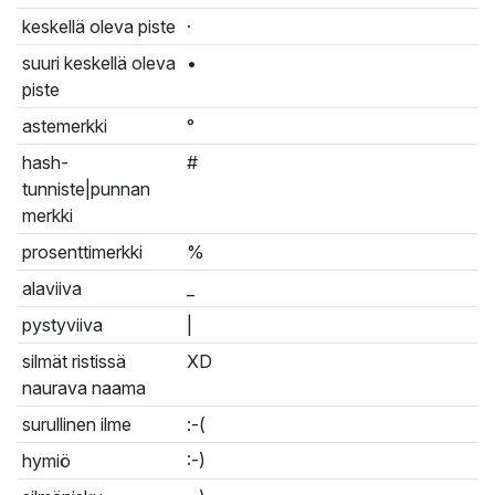
keskellä oleva piste
·
suuri keskellä oleva
•
piste
astemerkki
°
hash-
#
tunniste|punnan
merkki
prosenttimerkki
%
alaviiva
_
pystyviiva
|
silmät ristissä
XD
naurava naama
surullinen ilme
:-(
hymiö
:-)