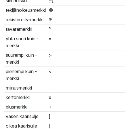
silmänisku
;-)
tekijänoikeusmerkki
©
rekisteröity-merkki
®
tavaramerkki
™
yhtä suuri kuin -
=
merkki
suurempi kuin -
>
merkki
pienempi kuin -
<
merkki
miinusmerkki
-
kertomerkki
x
plusmerkki
+
vasen kaarisulje
[
oikea kaarisulje
]