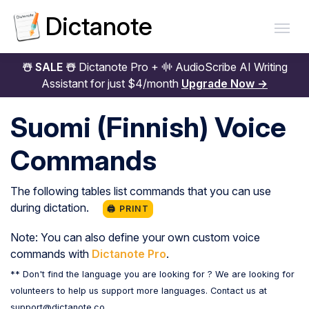
Dictanote
☃️ SALE ☃️
Dictanote Pro +
AudioScribe AI Writing
Assistant for just $4/month
Upgrade Now →
Suomi (Finnish)
Voice
Commands
The following tables list commands that you can use
during dictation.
🖨️ PRINT
Note: You can also define your own custom voice
commands with
Dictanote Pro
.
** Don't find the language you are looking for ? We are looking for
volunteers to help us support more languages. Contact us at
support@dictanote.co